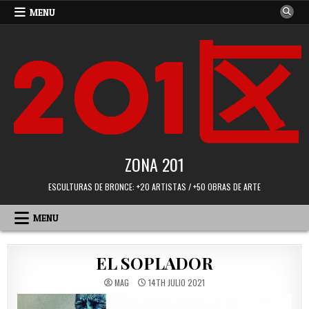
Skip
MENU
to
content
ZONA 201
ESCULTURAS DE BRONCE: +20 ARTISTAS / +50 OBRAS DE ARTE
MENU
EL SOPLADOR
MAG
14TH JULIO 2021